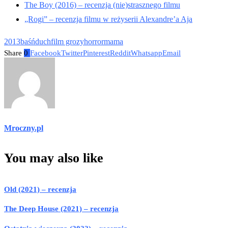
The Boy (2016) – recenzja (nie)strasznego filmu
„Rogi” – recenzja filmu w reżyserii Alexandre’a Aja
2013
baśń
duch
film grozy
horror
mama
Share
0
Facebook
Twitter
Pinterest
Reddit
Whatsapp
Email
Mroczny.pl
You may also like
Old (2021) – recenzja
The Deep House (2021) – recenzja