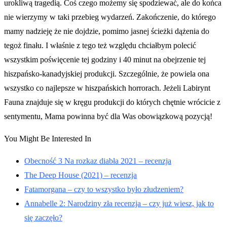
urokliwą tragedią. Coś czego możemy się spodziewać, ale do końca
nie wierzymy w taki przebieg wydarzeń. Zakończenie, do którego
mamy nadzieję że nie dojdzie, pomimo jasnej ścieżki dążenia do
tegoż finału. I właśnie z tego też względu chciałbym polecić
wszystkim poświęcenie tej godziny i 40 minut na obejrzenie tej
hiszpańsko-kanadyjskiej produkcji. Szczególnie, że powiela ona
wszystko co najlepsze w hiszpańskich horrorach. Jeżeli Labirynt
Fauna znajduje się w kręgu produkcji do których chętnie wrócicie z
sentymentu, Mama powinna być dla Was obowiązkową pozycją!
You Might Be Interested In
Obecność 3 Na rozkaz diabła 2021 – recenzja
The Deep House (2021) – recenzja
Fatamorgana – czy to wszystko było złudzeniem?
Annabelle 2: Narodziny zła recenzja – czy już wiesz, jak to
się zaczęło?