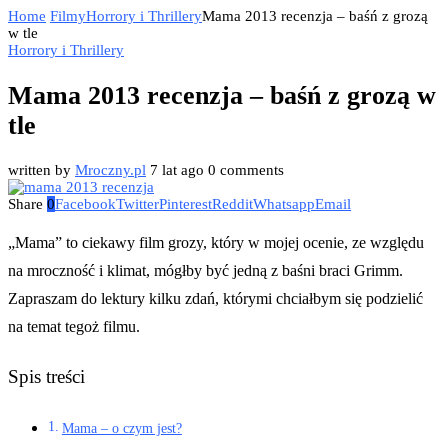
Home
Filmy
Horrory i Thrillery
Mama 2013 recenzja – baśń z grozą
w tle
Horrory i Thrillery
Mama 2013 recenzja – baśń z grozą w
tle
written by
Mroczny.pl
7 lat ago
0 comments
Share
0
Facebook
Twitter
Pinterest
Reddit
Whatsapp
Email
„Mama” to ciekawy film grozy, który w mojej ocenie, ze względu
na mroczność i klimat, mógłby być jedną z baśni braci Grimm.
Zapraszam do lektury kilku zdań, którymi chciałbym się podzielić
na temat tegoż filmu.
Spis treści
Mama – o czym jest?