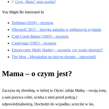
Czym „Mama” mnie urzekła?
You Might Be Interested In
Delirium (2018) – recenzja
Obecność 2013 – klasyka gatunku w najlepszym wydaniu
Cold Creek Manor (2003) – recenzja
Candyman (1992) – recenzja
Egzorcyzmy Molly Hartley – recenzja, czy warto obejrzeć?
The Meg – Megalodon na dużym ekranie – zapowiedź
Mama – o czym jest?
Zaczyna się zbrodnią, w której to Ojciec zabija Matkę – swoją żonę,
a sam porywa córki, ucieka z nimi przed policją i
odpowiedzialnością. Dochodzi do wypadku, ucieczki w las,