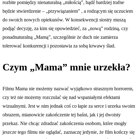
rozbite pomiędzy nienaturalną „miłością”, bądź bardziej trafne
będzie stwierdzenie – „przywiązaniem” , a rodzącym się uczuciem
do swoich nowych opiekunów. W konsekwencji siostry muszą
podjąć decyzję, za kim się opowiedzieć, za „nową” rodziną, czy
ponadnaturalną „Mamą”, szczególnie że duch nie zamierza
tolerować konkurencji i pozostawia za sobą krwawy ślad.
Czym „Mama” mnie urzekła?
Filmu Mama nie możemy nazwać wyjątkowo strasznym horrorem,
czy też nie możemy rozczulać się nad wspaniałymi efektami
wizualnymi. Jest w nim jednak coś co łapie za serce i urzeka swoim
obrazem, mianowicie zakończenie tej baśni, jak i jej dwoisty
przekaz. Nie chcąc zdradzać zakończenia osobom, które mogły
jeszcze tego filmu nie oglądać, zaznaczę jedynie, że film kończy się