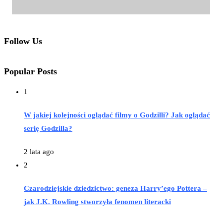
Follow Us
Popular Posts
1
W jakiej kolejności oglądać filmy o Godzilli? Jak oglądać
serię Godzilla?
2 lata ago
2
Czarodziejskie dziedzictwo: geneza Harry’ego Pottera –
jak J.K. Rowling stworzyła fenomen literacki