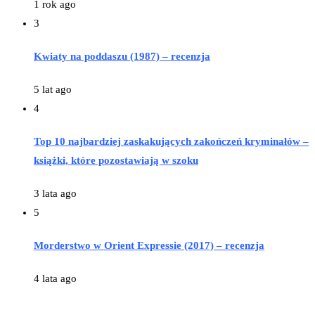
1 rok ago
3
Kwiaty na poddaszu (1987) – recenzja
5 lat ago
4
Top 10 najbardziej zaskakujących zakończeń kryminałów –
książki, które pozostawiają w szoku
3 lata ago
5
Morderstwo w Orient Expressie (2017) – recenzja
4 lata ago