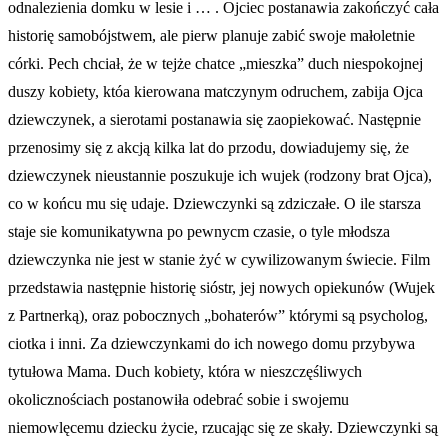
odnalezienia domku w lesie i … . Ojciec postanawia zakończyć cała
historię samobójstwem, ale pierw planuje zabić swoje małoletnie
córki. Pech chciał, że w tejże chatce „mieszka” duch niespokojnej
duszy kobiety, któa kierowana matczynym odruchem, zabija Ojca
dziewczynek, a sierotami postanawia się zaopiekować. Następnie
przenosimy się z akcją kilka lat do przodu, dowiadujemy się, że
dziewczynek nieustannie poszukuje ich wujek (rodzony brat Ojca),
co w końcu mu się udaje. Dziewczynki są zdziczałe. O ile starsza
staje sie komunikatywna po pewnycm czasie, o tyle młodsza
dziewczynka nie jest w stanie żyć w cywilizowanym świecie. Film
przedstawia następnie historię sióstr, jej nowych opiekunów (Wujek
z Partnerką), oraz pobocznych „bohaterów” którymi są psycholog,
ciotka i inni. Za dziewczynkami do ich nowego domu przybywa
tytułowa Mama. Duch kobiety, która w nieszczęśliwych
okolicznościach postanowiła odebrać sobie i swojemu
niemowlęcemu dziecku życie, rzucając się ze skały. Dziewczynki są