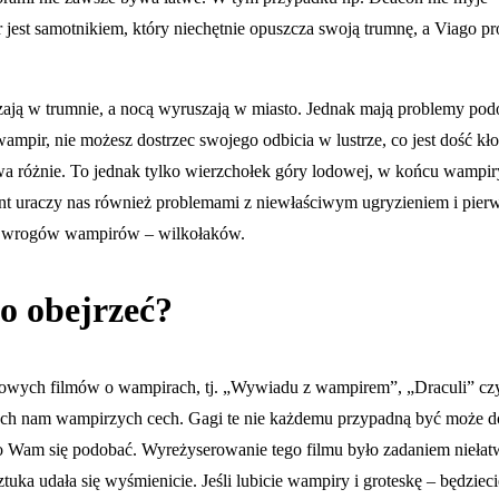
jest samotnikiem, który niechętnie opuszcza swoją trumnę, a Viago p
ają w trumnie, a nocą wyruszają w miasto. Jednak mają problemy po
ampir, nie możesz dostrzec swojego odbicia w lustrze, co jest dość kł
wa różnie. To jednak tylko wierzchołek góry lodowej, w końcu wampir
ument uraczy nas również problemami z niewłaściwym ugryzieniem i pie
ch wrogów wampirów – wilkołaków.
o obejrzeć?
towych filmów o wampirach, tj. „Wywiadu z wampirem”, „Draculi” czy
ch nam wampirzych cech. Gagi te nie każdemu przypadną być może do
no Wam się podobać. Wyreżyserowanie tego filmu było zadaniem niełat
 udała się wyśmienicie. Jeśli lubicie wampiry i groteskę – będziecie