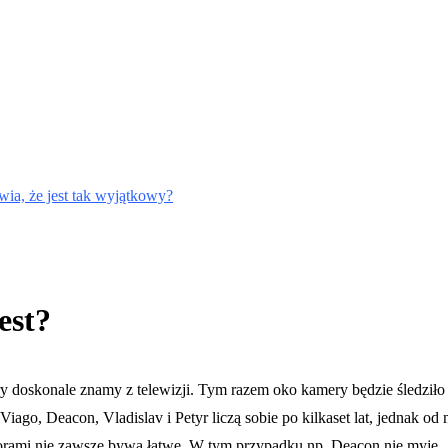
wia, że jest tak wyjątkowy?
est?
y doskonale znamy z telewizji. Tym razem oko kamery będzie śledziło
ago, Deacon, Vladislav i Petyr liczą sobie po kilkaset lat, jednak od 
atorami nie zawsze bywa łatwe. W tym przypadku np. Deacon nie myje