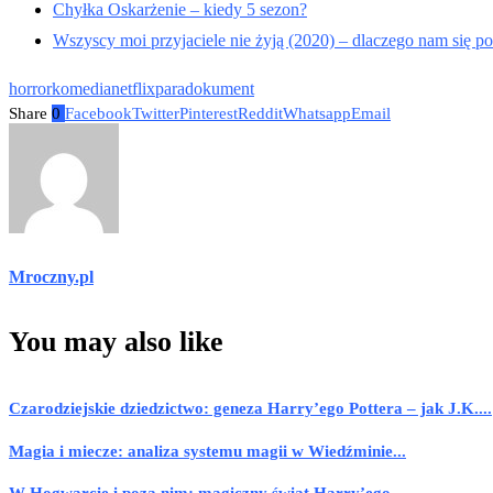
Chyłka Oskarżenie – kiedy 5 sezon?
Wszyscy moi przyjaciele nie żyją (2020) – dlaczego nam się p
horror
komedia
netflix
paradokument
Share
0
Facebook
Twitter
Pinterest
Reddit
Whatsapp
Email
Mroczny.pl
You may also like
Czarodziejskie dziedzictwo: geneza Harry’ego Pottera – jak J.K....
Magia i miecze: analiza systemu magii w Wiedźminie...