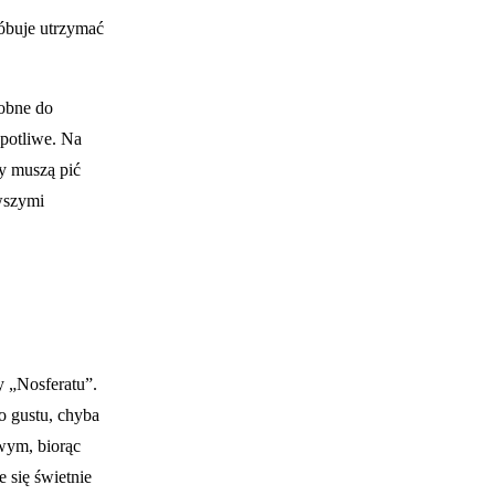
róbuje utrzymać
dobne do
opotliwe. Na
y muszą pić
rwszymi
 „Nosferatu”.
 gustu, chyba
wym, biorąc
 się świetnie