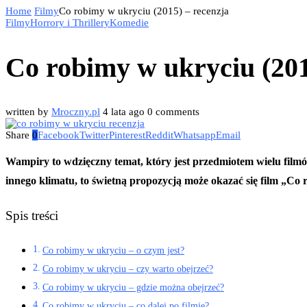
Home
Filmy
Co robimy w ukryciu (2015) – recenzja
Filmy
Horrory i Thrillery
Komedie
Co robimy w ukryciu (201
written by
Mroczny.pl
4 lata ago
0 comments
Share
0
Facebook
Twitter
Pinterest
Reddit
Whatsapp
Email
Wampiry to wdzięczny temat, który jest przedmiotem wielu filmów 
innego klimatu, to świetną propozycją może okazać się film „Co
Spis treści
Co robimy w ukryciu – o czym jest?
Co robimy w ukryciu – czy warto obejrzeć?
Co robimy w ukryciu – gdzie można obejrzeć?
Co robimy w ukryciu – co dalej po filmie?