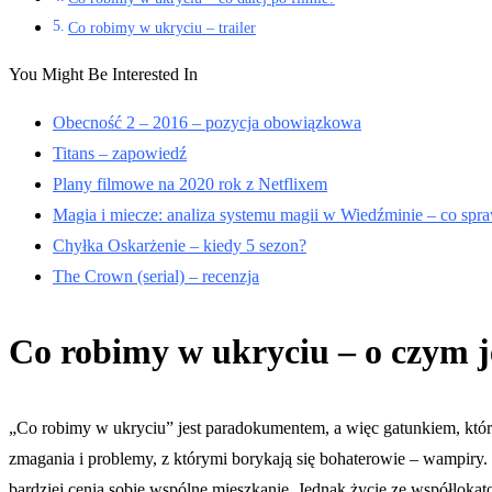
Co robimy w ukryciu – trailer
You Might Be Interested In
Obecność 2 – 2016 – pozycja obowiązkowa
Titans – zapowiedź
Plany filmowe na 2020 rok z Netflixem
Magia i miecze: analiza systemu magii w Wiedźminie – co spra
Chyłka Oskarżenie – kiedy 5 sezon?
The Crown (serial) – recenzja
Co robimy w ukryciu – o czym j
„Co robimy w ukryciu” jest paradokumentem, a więc gatunkiem, któr
zmagania i problemy, z którymi borykają się bohaterowie – wampiry. Vi
bardziej cenią sobie wspólne mieszkanie. Jednak życie ze współlok