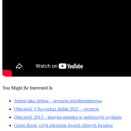
You Might Be Interested In
Jestem taka piękna – recenzja przedpremierowa
Obecność 3 Na rozkaz diabła 2021 – recenzja
Obecność 2013 – klasyka gatunku w najlepszym wydaniu
Green Book, czyli zderzenie dwóch różnych światów