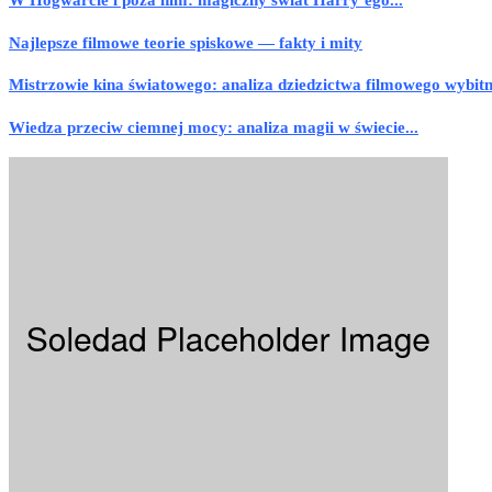
W Hogwarcie i poza nim: magiczny świat Harry’ego...
Najlepsze filmowe teorie spiskowe — fakty i mity
Mistrzowie kina światowego: analiza dziedzictwa filmowego wybit
Wiedza przeciw ciemnej mocy: analiza magii w świecie...