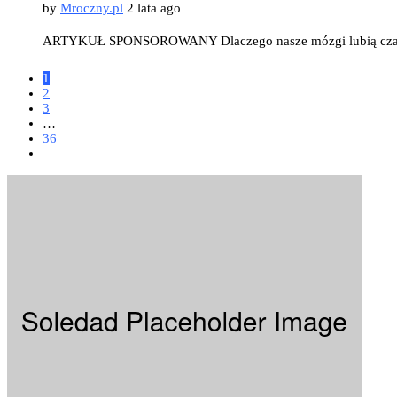
by
Mroczny.pl
2 lata ago
ARTYKUŁ SPONSOROWANY Dlaczego nasze mózgi lubią czasem s
1
2
3
…
36