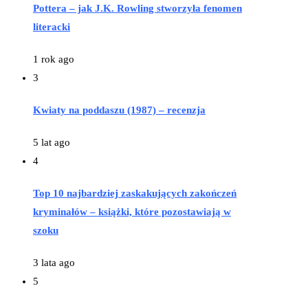
Pottera – jak J.K. Rowling stworzyła fenomen
literacki
1 rok ago
3
Kwiaty na poddaszu (1987) – recenzja
5 lat ago
4
Top 10 najbardziej zaskakujących zakończeń
kryminałów – książki, które pozostawiają w
szoku
3 lata ago
5