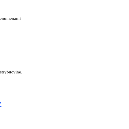
i fenomenami
strybucyjne.
?