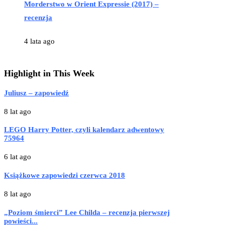
Morderstwo w Orient Expressie (2017) –
recenzja
4 lata ago
Highlight in This Week
Juliusz – zapowiedź
8 lat ago
LEGO Harry Potter, czyli kalendarz adwentowy
75964
6 lat ago
Książkowe zapowiedzi czerwca 2018
8 lat ago
„Poziom śmierci” Lee Childa – recenzja pierwszej
powieści...