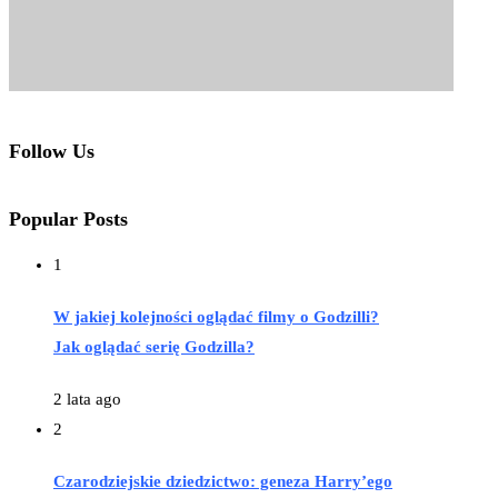
Follow Us
Popular Posts
1
W jakiej kolejności oglądać filmy o Godzilli?
Jak oglądać serię Godzilla?
2 lata ago
2
Czarodziejskie dziedzictwo: geneza Harry’ego