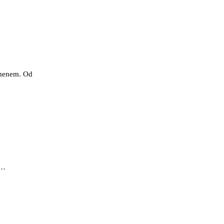
omenem. Od
 …