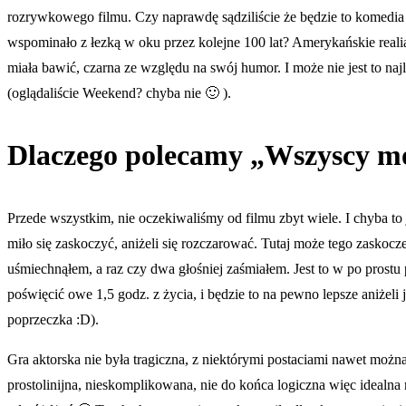
rozrywkowego filmu. Czy naprawdę sądziliście że będzie to komedia
wspominało z łezką w oku przez kolejne 100 lat? Amerykańskie realia
miała bawić, czarna ze względu na swój humor. I może nie jest to najl
(oglądaliście Weekend? chyba nie 🙂 ).
Dlaczego polecamy „Wszyscy moi
Przede wszystkim, nie oczekiwaliśmy od filmu zbyt wiele. I chyba to j
miło się zaskoczyć, aniżeli się rozczarować. Tutaj może tego zaskocze
uśmiechnąłem, a raz czy dwa głośniej zaśmiałem. Jest to w po prostu 
poświęcić owe 1,5 godz. z życia, i będzie to na pewno lepsze aniżeli
poprzeczka :D).
Gra aktorska nie była tragiczna, z niektórymi postaciami nawet możn
prostolinijna, nieskomplikowana, nie do końca logiczna więc idealna 