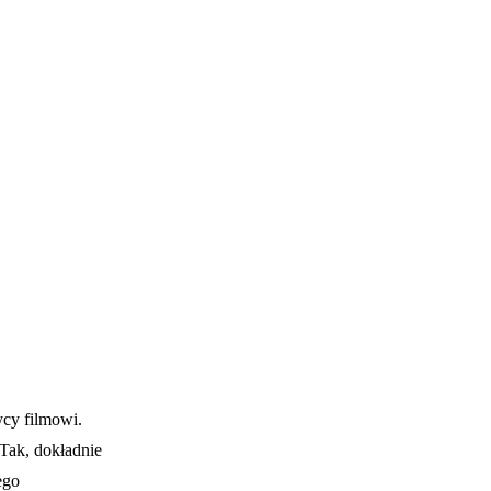
ycy filmowi.
 Tak, dokładnie
ego