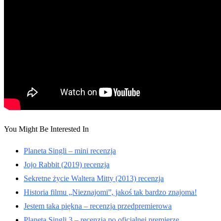
You Might Be Interested In
Planeta Singli – mini recenzja
Jojo Rabbit (2019) recenzja
Sekretne życie Waltera Mitty (2013) recenzja
Historia filmu „Nieznajomi”, jakoś tak bardzo znajoma!
Jestem taka piękna – recenzja przedpremierowa
Planeta Singli 3 – recenzja po oficjalnej premierze