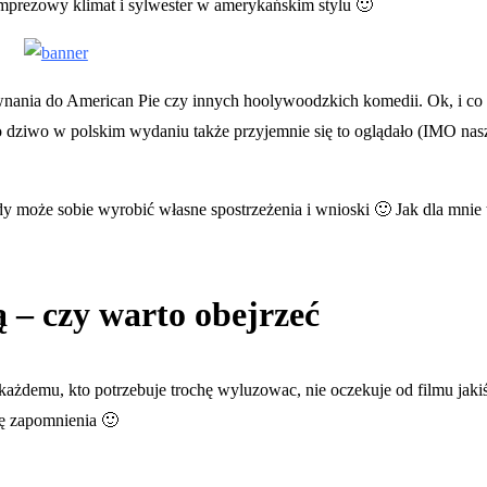
imprezowy klimat i sylwester w amerykańskim stylu 🙂
wnania do American Pie czy innych hoolywoodzkich komedii. Ok, i co 
o dziwo w polskim wydaniu także przyjemnie się to oglądało (IMO nas
y może sobie wyrobić własne spostrzeżenia i wnioski 🙂 Jak dla mnie 
ą – czy warto obejrzeć
ę każdemu, kto potrzebuje trochę wyluzowac, nie oczekuje od filmu jak
ę zapomnienia 🙂