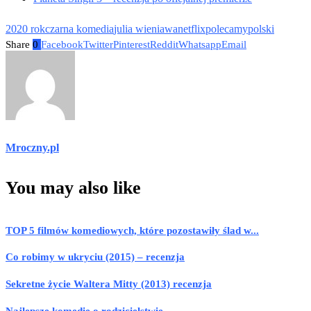
2020 rok
czarna komedia
julia wieniawa
netflix
polecamy
polski
Share
0
Facebook
Twitter
Pinterest
Reddit
Whatsapp
Email
Mroczny.pl
You may also like
TOP 5 filmów komediowych, które pozostawiły ślad w...
Co robimy w ukryciu (2015) – recenzja
Sekretne życie Waltera Mitty (2013) recenzja
Najlepsze komedie o rodzicielstwie