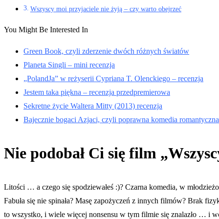
Wszyscy moi przyjaciele nie żyją – czy warto obejrzeć
You Might Be Interested In
Green Book, czyli zderzenie dwóch różnych światów
Planeta Singli – mini recenzja
„PolandJa” w reżyserii Cypriana T. Olenckiego – recenzja
Jestem taka piękna – recenzja przedpremierowa
Sekretne życie Waltera Mitty (2013) recenzja
Bajecznie bogaci Azjaci, czyli poprawna komedia romantyczna
Nie podobał Ci się film „Wszysc
Litości … a czego się spodziewałeś :)? Czarna komedia, w młodzieżow
Fabuła się nie spinała? Masę zapożyczeń z innych filmów? Brak fizyki
to wszystko, i wiele więcej nonsensu w tym filmie się znalazło … i 