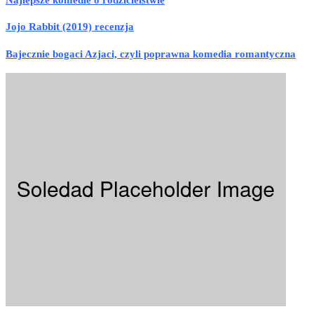
Jojo Rabbit (2019) recenzja
Bajecznie bogaci Azjaci, czyli poprawna komedia romantyczna