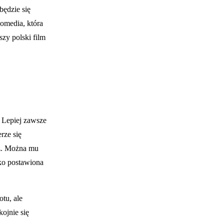
będzie się
Komedia, która
szy polski film
. Lepiej zawsze
rze się
raz. Można mu
sko postawiona
tu, ale
kojnie się