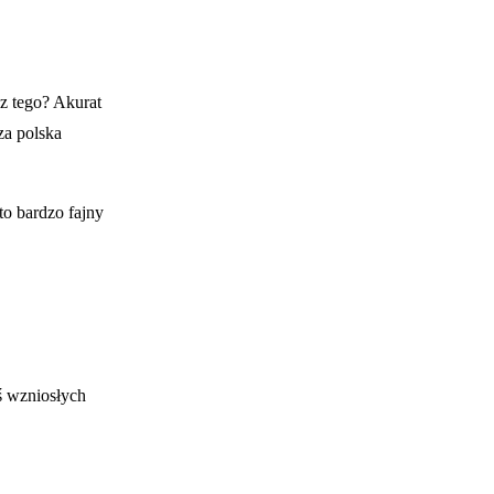
z tego? Akurat
za polska
to bardzo fajny
iś wzniosłych