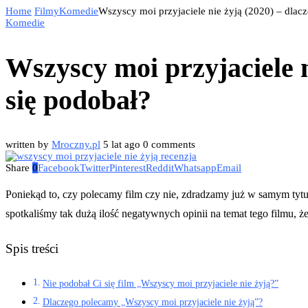
Home
Filmy
Komedie
Wszyscy moi przyjaciele nie żyją (2020) – dlac
Komedie
Wszyscy moi przyjaciele n
się podobał?
written by
Mroczny.pl
5 lat ago
0 comments
Share
0
Facebook
Twitter
Pinterest
Reddit
Whatsapp
Email
Poniekąd to, czy polecamy film czy nie, zdradzamy już w samym tytu
spotkaliśmy tak dużą ilość negatywnych opinii na temat tego filmu, 
Spis treści
Nie podobał Ci się film „Wszyscy moi przyjaciele nie żyją?”
Dlaczego polecamy „Wszyscy moi przyjaciele nie żyją”?