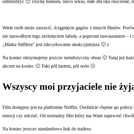
odmóżdżyć 🙂 Trochę humoru, nieco seksu, miłe dla oka otoczenie, 
Wiele osób może zarzucić, ściągnięcie gagów z innych filmów. Poró
nie nazwałbym tego zerżnięciem fabuły, a poprostu nawiazaniem – i 
„Matka Stifflera” jest zdecydowanie atrakcyjniejsza 🙂 ).
Na koniec otrzymujemy jeszcze metaforyczny obraz 🙂 Tutaj już każd
akcent na koniec 🙂 Taki pół żartem, pół serio 🙂
Wszyscy moi przyjaciele nie żyj
Film dostępny jest na platformie Netflix. Osobiście chętnie go polec
emocji czy odczuć. Od normalny film który ma Wam zapewnić chwil
Na koniec jeszcze standardowo link do trailera: