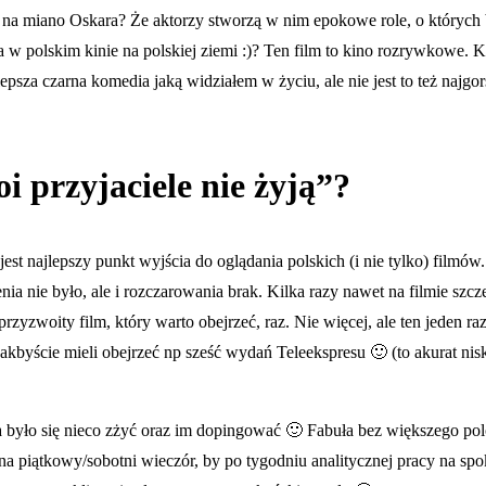
 na miano Oskara? Że aktorzy stworzą w nim epokowe role, o których 
 w polskim kinie na polskiej ziemi :)? Ten film to kino rozrywkowe. 
epsza czarna komedia jaką widziałem w życiu, ale nie jest to też najgor
 przyjaciele nie żyją”?
est najlepszy punkt wyjścia do oglądania polskich (i nie tylko) filmów
nia nie było, ale i rozczarowania brak. Kilka razy nawet na filmie szcze
przyzwoity film, który warto obejrzeć, raz. Nie więcej, ale ten jeden 
 jakbyście mieli obejrzeć np sześć wydań Teleekspresu 🙂 (to akurat ni
a było się nieco zżyć oraz im dopingować 🙂 Fabuła bez większego polo
na piątkowy/sobotni wieczór, by po tygodniu analitycznej pracy na spo