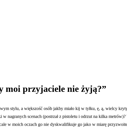
y moi przyjaciele nie żyją?”
ym stylu, a większość osób jakby miało kij w tyłku, ę, ą, wielcy kryt
 w nagranych scenach (postrzał z pistoletu i odrzut na kilka metrów)?
wcale w moich oczach go nie dyskwalifikuje go jako w miarę przyzwoit