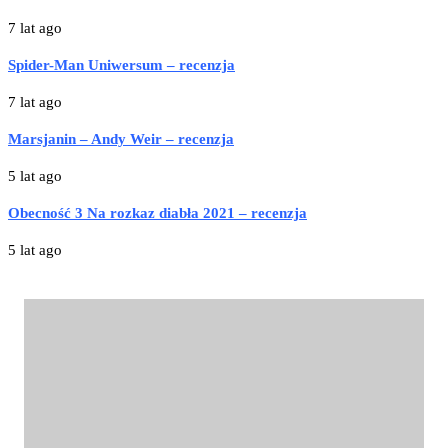
7 lat ago
Spider-Man Uniwersum – recenzja
7 lat ago
Marsjanin – Andy Weir – recenzja
5 lat ago
Obecność 3 Na rozkaz diabła 2021 – recenzja
5 lat ago