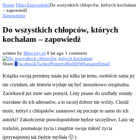
Home
Filmy
Zapowiedzi
Do wszystkich chłopców, których kochałam
– zapowiedź
Zapowiedzi
Do wszystkich chłopców, których
kochałam – zapowiedź
written by
Mroczny.pl
8 lat ago
1 comment
Share
0
Facebook
Twitter
Pinterest
Reddit
Whatsapp
Email
Książka swoją premierę miała już kilka lat temu, osobiście sama jej
nie czytałam, ale historia wydaje się być stosunkowo oryginalna.
Zaciekawił już mnie sam pomysł. Listy pisane do szuflady zostały
rozesłane do ich adresatów, a to raczej dobrze nie wróży. Chodź
może, któryś z chłopaków zastanowi się poczuje to samo do ich
autorki? Zakończenie prawdopodobnie będzie szczęśliwe, Lara się
rozluźni, posmakuje życia i znajdzie swoja miłość życia
(przynajmniej tak będzie myślała 🙂 )