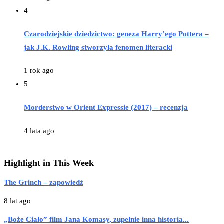
4
Czarodziejskie dziedzictwo: geneza Harry’ego Pottera –
jak J.K. Rowling stworzyła fenomen literacki
1 rok ago
5
Morderstwo w Orient Expressie (2017) – recenzja
4 lata ago
Highlight in This Week
The Grinch – zapowiedź
8 lat ago
„Boże Ciało” film Jana Komasy, zupełnie inna historia...