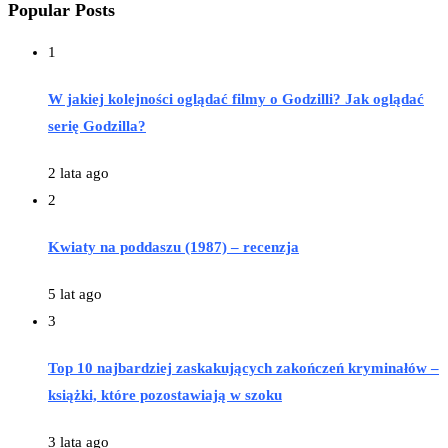
Popular Posts
1
W jakiej kolejności oglądać filmy o Godzilli? Jak oglądać
serię Godzilla?
2 lata ago
2
Kwiaty na poddaszu (1987) – recenzja
5 lat ago
3
Top 10 najbardziej zaskakujących zakończeń kryminałów –
książki, które pozostawiają w szoku
3 lata ago