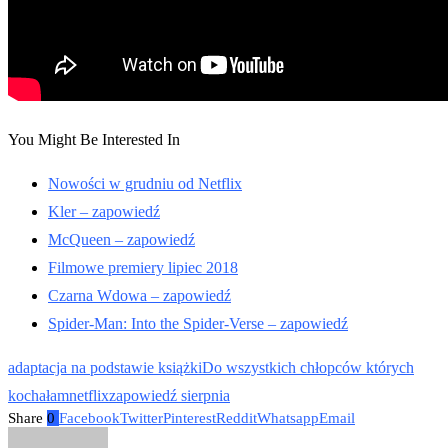
You Might Be Interested In
Nowości w grudniu od Netflix
Kler – zapowiedź
McQueen – zapowiedź
Filmowe premiery lipiec 2018
Czarna Wdowa – zapowiedź
Spider-Man: Into the Spider-Verse – zapowiedź
adaptacja na podstawie książki
Do wszystkich chłopców których
kochałam
netflix
zapowiedź sierpnia
Share
0
Facebook
Twitter
Pinterest
Reddit
Whatsapp
Email