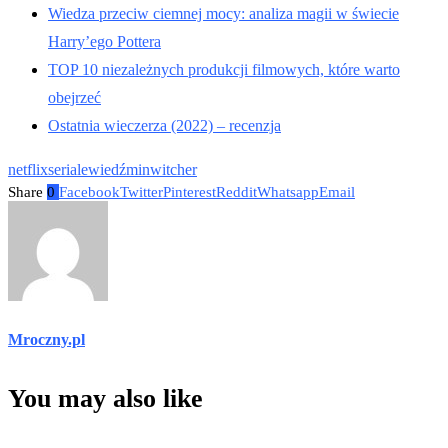
Wiedza przeciw ciemnej mocy: analiza magii w świecie
Harry’ego Pottera
TOP 10 niezależnych produkcji filmowych, które warto
obejrzeć
Ostatnia wieczerza (2022) – recenzja
netflix
seriale
wiedźmin
witcher
Share
0
Facebook
Twitter
Pinterest
Reddit
Whatsapp
Email
Mroczny.pl
You may also like