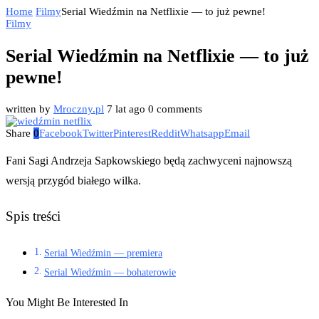
Home
Filmy
Serial Wiedźmin na Netflixie — to już pewne!
Filmy
Serial Wiedźmin na Netflixie — to już
pewne!
written by
Mroczny.pl
7 lat ago
0 comments
Share
0
Facebook
Twitter
Pinterest
Reddit
Whatsapp
Email
Fani Sagi Andrzeja Sapkowskiego będą zachwyceni najnowszą
wersją przygód białego wilka.
Spis treści
Serial Wiedźmin — premiera
Serial Wiedźmin — bohaterowie
You Might Be Interested In