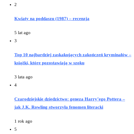
2
Kwiaty na poddaszu (1987) – recenzja
5 lat ago
3
Top 10 najbardziej zaskakujących zakończeń kryminałów –
książki, które pozostawiają w szoku
3 lata ago
4
Czarodziejskie dziedzictwo: geneza Harry’ego Pottera –
jak J.K. Rowling stworzyła fenomen literacki
1 rok ago
5