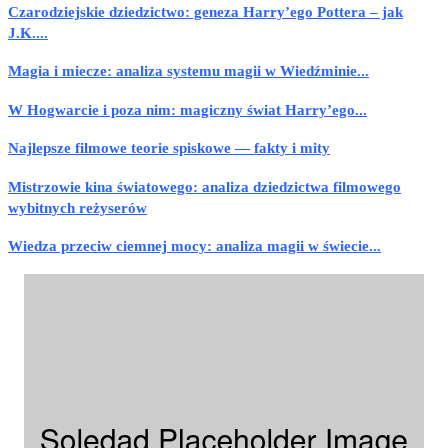
Czarodziejskie dziedzictwo: geneza Harry’ego Pottera – jak
J.K....
Magia i miecze: analiza systemu magii w Wiedźminie...
W Hogwarcie i poza nim: magiczny świat Harry’ego...
Najlepsze filmowe teorie spiskowe — fakty i mity
Mistrzowie kina światowego: analiza dziedzictwa filmowego
wybitnych reżyserów
Wiedza przeciw ciemnej mocy: analiza magii w świecie...