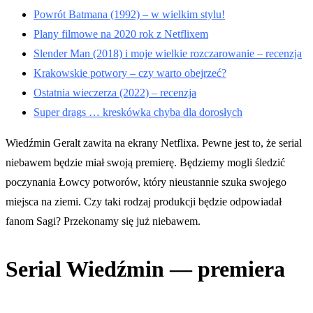
Powrót Batmana (1992) – w wielkim stylu!
Plany filmowe na 2020 rok z Netflixem
Slender Man (2018) i moje wielkie rozczarowanie – recenzja
Krakowskie potwory – czy warto obejrzeć?
Ostatnia wieczerza (2022) – recenzja
Super drags … kreskówka chyba dla dorosłych
Wiedźmin Geralt zawita na ekrany Netflixa. Pewne jest to, że serial
niebawem będzie miał swoją premierę. Będziemy mogli śledzić
poczynania Łowcy potworów, który nieustannie szuka swojego
miejsca na ziemi. Czy taki rodzaj produkcji będzie odpowiadał
fanom Sagi? Przekonamy się już niebawem.
Serial Wiedźmin — premiera