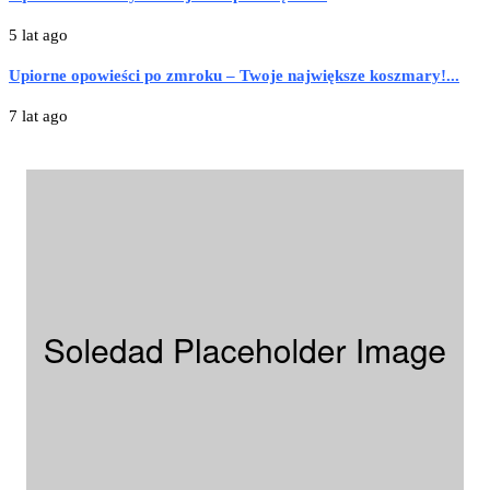
5 lat ago
Upiorne opowieści po zmroku – Twoje największe koszmary!...
7 lat ago