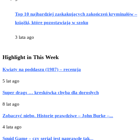
Top 10 najbardziej zaskakujących zakończeń kryminałów –
książki, które pozostawiają w szoku
3 lata ago
Highlight in This Week
Kwiaty na poddaszu (1987) – recenzja
5 lat ago
Super drags … kreskówka chyba dla dorosłych
8 lat ago
Zobaczyć niebo. Historie prawdziwe – John Burke –...
4 lata ago
Squid Game – czy serial jest naprawdę tak...