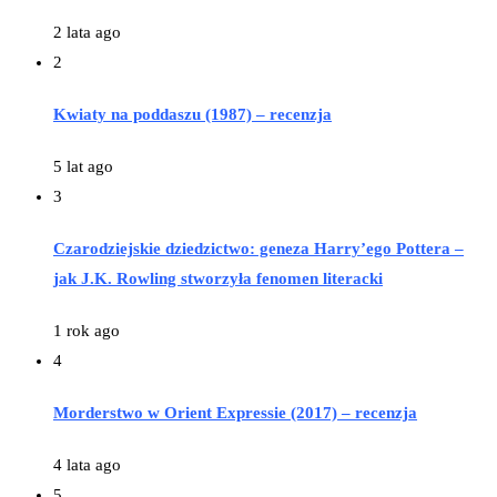
2 lata ago
2
Kwiaty na poddaszu (1987) – recenzja
5 lat ago
3
Czarodziejskie dziedzictwo: geneza Harry’ego Pottera –
jak J.K. Rowling stworzyła fenomen literacki
1 rok ago
4
Morderstwo w Orient Expressie (2017) – recenzja
4 lata ago
5