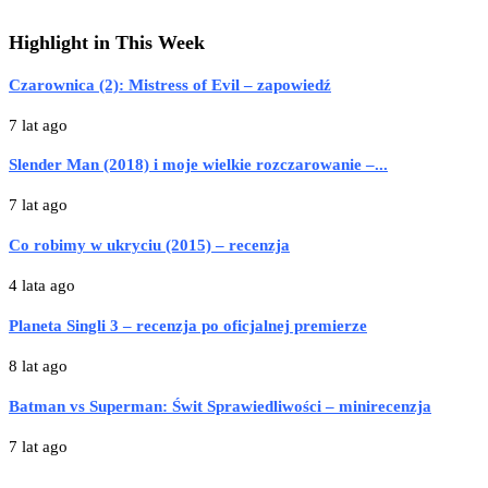
Highlight in This Week
Czarownica (2): Mistress of Evil – zapowiedź
7 lat ago
Slender Man (2018) i moje wielkie rozczarowanie –...
7 lat ago
Co robimy w ukryciu (2015) – recenzja
4 lata ago
Planeta Singli 3 – recenzja po oficjalnej premierze
8 lat ago
Batman vs Superman: Świt Sprawiedliwości – minirecenzja
7 lat ago