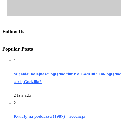
Follow Us
Popular Posts
1
W jakiej kolejności oglądać filmy o Godzilli? Jak oglądać
serię Godzilla?
2 lata ago
2
Kwiaty na poddaszu (1987) – recenzja