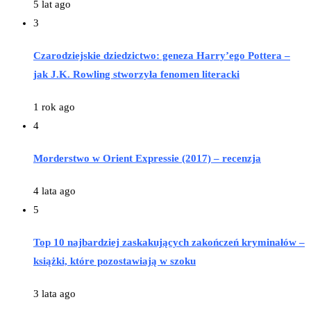
5 lat ago
3
Czarodziejskie dziedzictwo: geneza Harry’ego Pottera –
jak J.K. Rowling stworzyła fenomen literacki
1 rok ago
4
Morderstwo w Orient Expressie (2017) – recenzja
4 lata ago
5
Top 10 najbardziej zaskakujących zakończeń kryminałów –
książki, które pozostawiają w szoku
3 lata ago