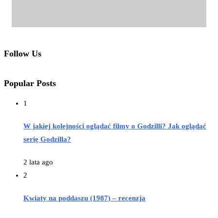
Follow Us
Popular Posts
1
W jakiej kolejności oglądać filmy o Godzilli? Jak oglądać
serię Godzilla?
2 lata ago
2
Kwiaty na poddaszu (1987) – recenzja