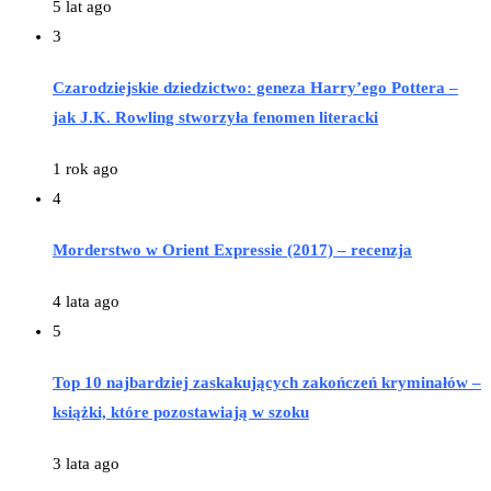
5 lat ago
3
Czarodziejskie dziedzictwo: geneza Harry’ego Pottera –
jak J.K. Rowling stworzyła fenomen literacki
1 rok ago
4
Morderstwo w Orient Expressie (2017) – recenzja
4 lata ago
5
Top 10 najbardziej zaskakujących zakończeń kryminałów –
książki, które pozostawiają w szoku
3 lata ago