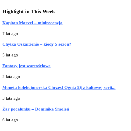
Highlight in This Week
Kapitan Marvel – minirecenzja
7 lat ago
Chyłka Oskarżenie – kiedy 5 sezon?
5 lat ago
Fantasy jest wartościowe
2 lata ago
Moneta kolekcjonerska Chrzest Ognia 5$ z kultowej serii...
3 lata ago
Żar pocałunku – Dominika Smoleń
6 lat ago