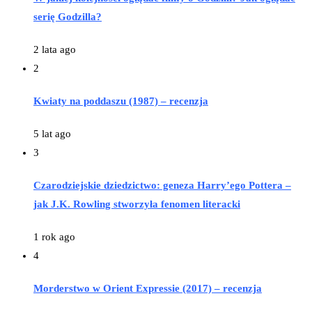
serię Godzilla?
2 lata ago
2
Kwiaty na poddaszu (1987) – recenzja
5 lat ago
3
Czarodziejskie dziedzictwo: geneza Harry’ego Pottera –
jak J.K. Rowling stworzyła fenomen literacki
1 rok ago
4
Morderstwo w Orient Expressie (2017) – recenzja