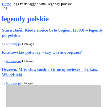
Home
Tags
Posts tagged with "legendy polskie"
Tag:
legendy polskie
Stara Baśń. Kiedy słońce było bogiem (2003) – legendy
po polsku
by
Mroczny.pl
4 lata ago
Krakowskie potwory – czy warto obejrzeć?
by
Mroczny.pl
4 lata ago
Drzewo. Mity słowiańskie i inne opowieści – Łukasz
Wierzbicki
by
Mroczny.pl
6 lat ago