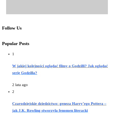
Follow Us
Popular Posts
1
W jakiej kolejności oglądać filmy o Godzilli? Jak oglądać
serię Godzilla?
2 lata ago
2
Czarodziejskie dziedzictwo: geneza Harry’ego Pottera –
jak J.K. Rowling stworzyła fenomen literacki