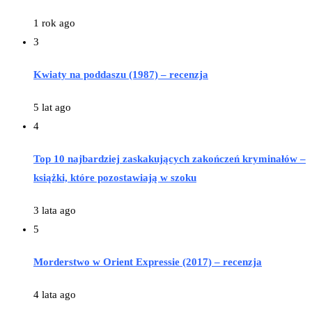
1 rok ago
3
Kwiaty na poddaszu (1987) – recenzja
5 lat ago
4
Top 10 najbardziej zaskakujących zakończeń kryminałów –
książki, które pozostawiają w szoku
3 lata ago
5
Morderstwo w Orient Expressie (2017) – recenzja
4 lata ago