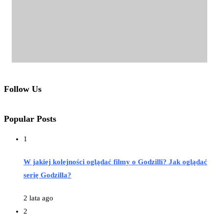
Follow Us
Popular Posts
1
W jakiej kolejności oglądać filmy o Godzilli? Jak oglądać
serię Godzilla?
2 lata ago
2