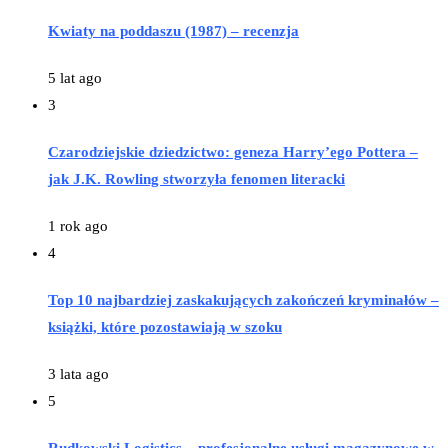
Kwiaty na poddaszu (1987) – recenzja
5 lat ago
3
Czarodziejskie dziedzictwo: geneza Harry’ego Pottera –
jak J.K. Rowling stworzyła fenomen literacki
1 rok ago
4
Top 10 najbardziej zaskakujących zakończeń kryminałów –
książki, które pozostawiają w szoku
3 lata ago
5
Rudkowski Logistics – profesjonalne usługi magazynowe w