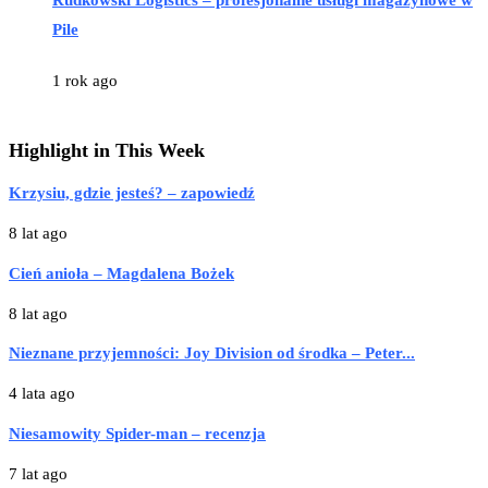
Pile
1 rok ago
Highlight in This Week
Krzysiu, gdzie jesteś? – zapowiedź
8 lat ago
Cień anioła – Magdalena Bożek
8 lat ago
Nieznane przyjemności: Joy Division od środka – Peter...
4 lata ago
Niesamowity Spider-man – recenzja
7 lat ago