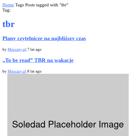
Home
Tags
Posts tagged with "tbr"
Tag:
tbr
Plany czytelnicze na najbliższy czas
by
Mroczny.pl
7 lat ago
„To be read” TBR na wakacje
by
Mroczny.pl
8 lat ago