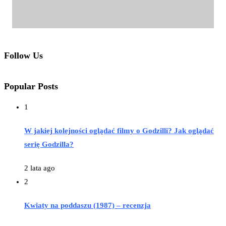
Follow Us
Popular Posts
1
W jakiej kolejności oglądać filmy o Godzilli? Jak oglądać
serię Godzilla?
2 lata ago
2
Kwiaty na poddaszu (1987) – recenzja