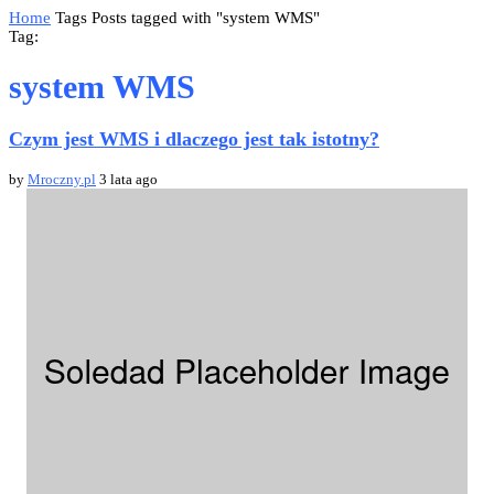
Home
Tags
Posts tagged with "system WMS"
Tag:
system WMS
Czym jest WMS i dlaczego jest tak istotny?
by
Mroczny.pl
3 lata ago