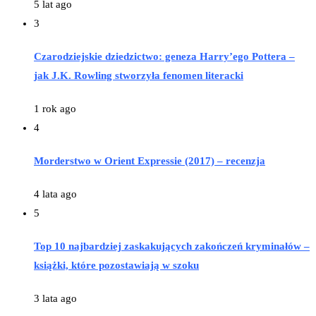
5 lat ago
3
Czarodziejskie dziedzictwo: geneza Harry’ego Pottera –
jak J.K. Rowling stworzyła fenomen literacki
1 rok ago
4
Morderstwo w Orient Expressie (2017) – recenzja
4 lata ago
5
Top 10 najbardziej zaskakujących zakończeń kryminałów –
książki, które pozostawiają w szoku
3 lata ago