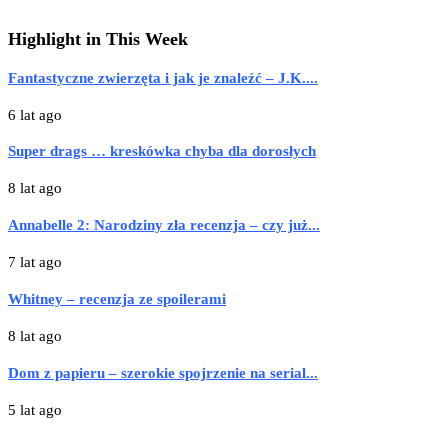
Highlight in This Week
Fantastyczne zwierzęta i jak je znaleźć – J.K....
6 lat ago
Super drags … kreskówka chyba dla dorosłych
8 lat ago
Annabelle 2: Narodziny zła recenzja – czy już...
7 lat ago
Whitney – recenzja ze spoilerami
8 lat ago
Dom z papieru – szerokie spojrzenie na serial...
5 lat ago