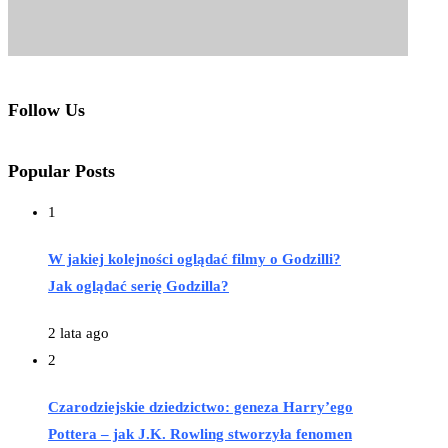
Follow Us
Popular Posts
1
W jakiej kolejności oglądać filmy o Godzilli?
Jak oglądać serię Godzilla?
2 lata ago
2
Czarodziejskie dziedzictwo: geneza Harry’ego
Pottera – jak J.K. Rowling stworzyła fenomen