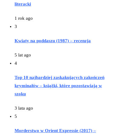
literacki
1 rok ago
3
Kwiaty na poddaszu (1987) – recenzja
5 lat ago
4
Top 10 najbardziej zaskakujących zakończeń
kryminałów – książki, które pozostawiają w
szoku
3 lata ago
5
Morderstwo w Orient Expressie (2017) –