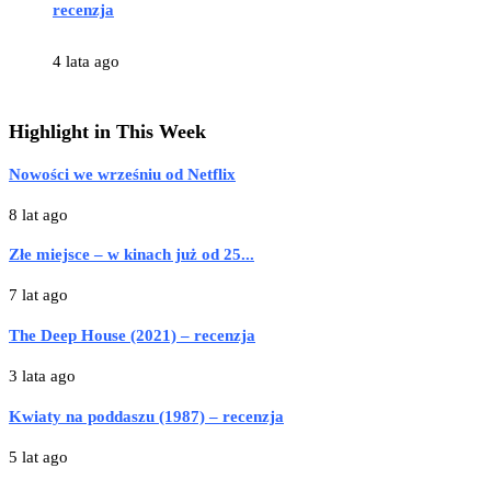
recenzja
4 lata ago
Highlight in This Week
Nowości we wrześniu od Netflix
8 lat ago
Złe miejsce – w kinach już od 25...
7 lat ago
The Deep House (2021) – recenzja
3 lata ago
Kwiaty na poddaszu (1987) – recenzja
5 lat ago