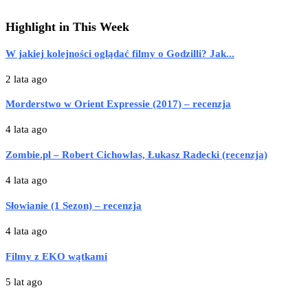
Highlight in This Week
W jakiej kolejności oglądać filmy o Godzilli? Jak...
2 lata ago
Morderstwo w Orient Expressie (2017) – recenzja
4 lata ago
Zombie.pl – Robert Cichowlas, Łukasz Radecki (recenzja)
4 lata ago
Słowianie (1 Sezon) – recenzja
4 lata ago
Filmy z EKO wątkami
5 lat ago