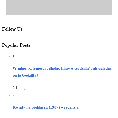
Follow Us
Popular Posts
1
W jakiej kolejności oglądać filmy o Godzilli? Jak oglądać
serię Godzilla?
2 lata ago
2
Kwiaty na poddaszu (1987) – recenzja