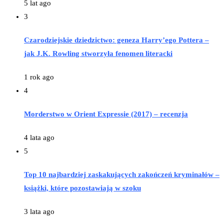
5 lat ago
3
Czarodziejskie dziedzictwo: geneza Harry’ego Pottera –
jak J.K. Rowling stworzyła fenomen literacki
1 rok ago
4
Morderstwo w Orient Expressie (2017) – recenzja
4 lata ago
5
Top 10 najbardziej zaskakujących zakończeń kryminałów –
książki, które pozostawiają w szoku
3 lata ago