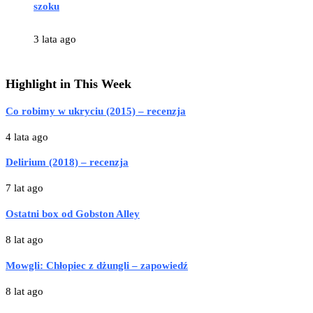
szoku
3 lata ago
Highlight in This Week
Co robimy w ukryciu (2015) – recenzja
4 lata ago
Delirium (2018) – recenzja
7 lat ago
Ostatni box od Gobston Alley
8 lat ago
Mowgli: Chłopiec z dżungli – zapowiedź
8 lat ago