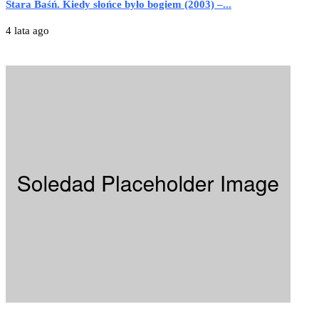
Stara Baśń. Kiedy słońce było bogiem (2003) –...
4 lata ago