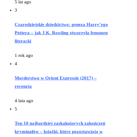
5 lat ago
3
Czarodziejskie dziedzictwo: geneza Harry’ego
Pottera – jak J.K. Rowling stworzyła fenomen
literacki
1 rok ago
4
Morderstwo w Orient Expressie (2017) –
recenzja
4 lata ago
5
Top 10 najbardziej zaskakujących zakończeń
kryminałów – książki, które pozostawiają w