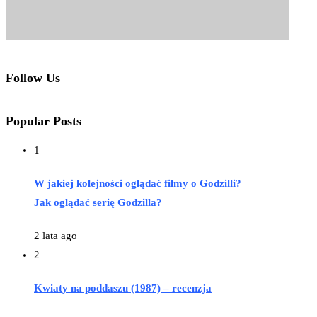
Follow Us
Popular Posts
1
W jakiej kolejności oglądać filmy o Godzilli?
Jak oglądać serię Godzilla?
2 lata ago
2
Kwiaty na poddaszu (1987) – recenzja