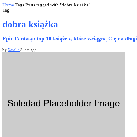
Home
Tags
Posts tagged with "dobra książka"
Tag:
dobra książka
Epic Fantasy: top 10 książek, które wciągną Cię na dług
by
Natalia
3 lata ago