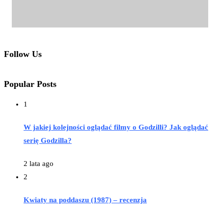
Follow Us
Popular Posts
1
W jakiej kolejności oglądać filmy o Godzilli? Jak oglądać
serię Godzilla?
2 lata ago
2
Kwiaty na poddaszu (1987) – recenzja