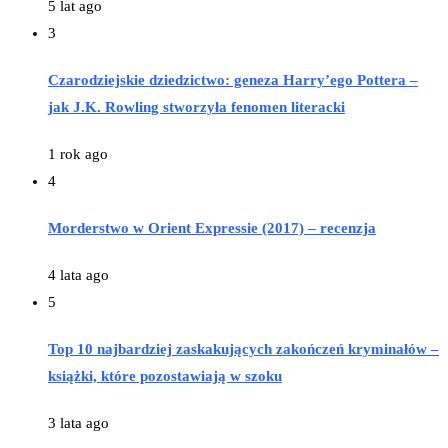
5 lat ago
3
Czarodziejskie dziedzictwo: geneza Harry’ego Pottera –
jak J.K. Rowling stworzyła fenomen literacki
1 rok ago
4
Morderstwo w Orient Expressie (2017) – recenzja
4 lata ago
5
Top 10 najbardziej zaskakujących zakończeń kryminałów –
książki, które pozostawiają w szoku
3 lata ago