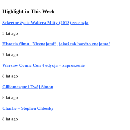
Highlight in This Week
Sekretne życie Waltera Mitty (2013) recenzja
5 lat ago
Historia filmu „Nieznajomi”, jakoś tak bardzo znajoma!
7 lat ago
Warsaw Comic Con 4 edycja – zaproszenie
8 lat ago
Gilliamesque i Twój Simon
8 lat ago
Charlie – Stephen Chbosky
8 lat ago