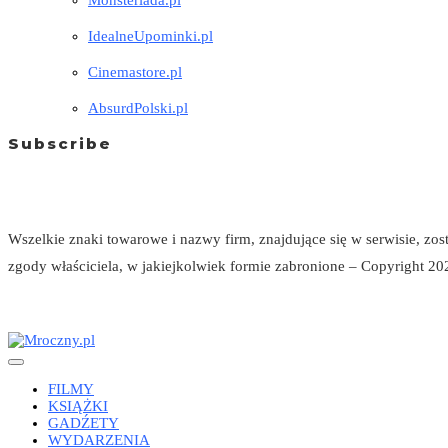
Monsteriada.pl
IdealneUpominki.pl
Cinemastore.pl
AbsurdPolski.pl
Subscribe
Wszelkie znaki towarowe i nazwy firm, znajdujące się w serwisie, zo
zgody właściciela, w jakiejkolwiek formie zabronione – Copyright 202
FILMY
KSIĄŻKI
GADŹETY
WYDARZENIA