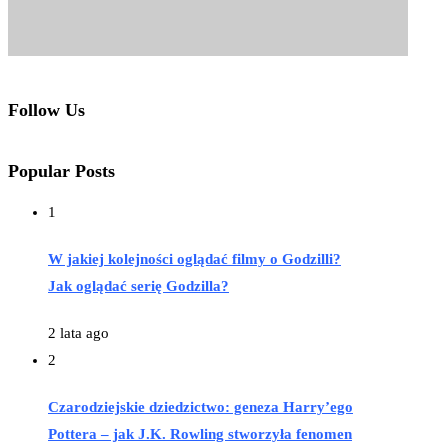
Follow Us
Popular Posts
1
W jakiej kolejności oglądać filmy o Godzilli?
Jak oglądać serię Godzilla?
2 lata ago
2
Czarodziejskie dziedzictwo: geneza Harry’ego
Pottera – jak J.K. Rowling stworzyła fenomen