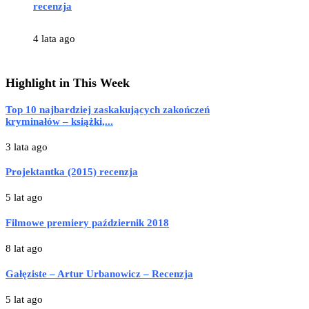
recenzja
4 lata ago
Highlight in This Week
Top 10 najbardziej zaskakujących zakończeń
kryminałów – książki,...
3 lata ago
Projektantka (2015) recenzja
5 lat ago
Filmowe premiery październik 2018
8 lat ago
Gałęziste – Artur Urbanowicz – Recenzja
5 lat ago