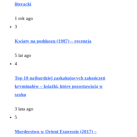
literacki
1 rok ago
3
Kwiaty na poddaszu (1987) – recenzja
5 lat ago
4
Top 10 najbardziej zaskakujących zakończeń
kryminałów – książki, które pozostawiają w
szoku
3 lata ago
5
Morderstwo w Orient Expressie (2017) –