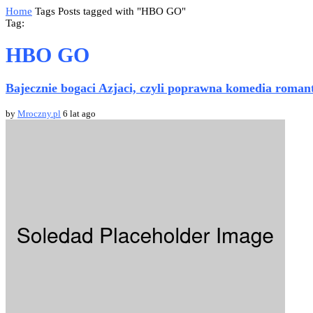
Home
Tags
Posts tagged with "HBO GO"
Tag:
HBO GO
Bajecznie bogaci Azjaci, czyli poprawna komedia roman
by
Mroczny.pl
6 lat ago