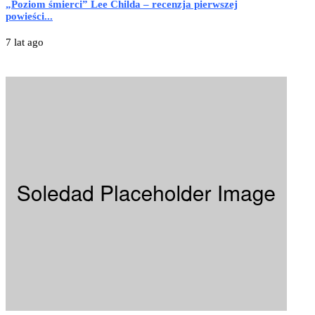
„Poziom śmierci” Lee Childa – recenzja pierwszej
powieści...
7 lat ago