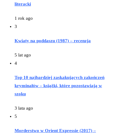
literacki
1 rok ago
3
Kwiaty na poddaszu (1987) – recenzja
5 lat ago
4
Top 10 najbardziej zaskakujących zakończeń
kryminałów – książki, które pozostawiają w
szoku
3 lata ago
5
Morderstwo w Orient Expressie (2017) –