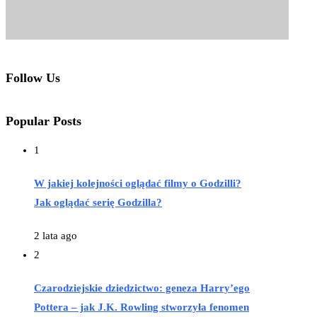
Follow Us
Popular Posts
1
W jakiej kolejności oglądać filmy o Godzilli?
Jak oglądać serię Godzilla?
2 lata ago
2
Czarodziejskie dziedzictwo: geneza Harry’ego
Pottera – jak J.K. Rowling stworzyła fenomen