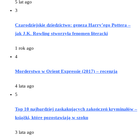
5 lat ago
3
Czarodziejskie dziedzictwo: geneza Harry’ego Pottera –
jak J.K. Rowling stworzyła fenomen literacki
1 rok ago
4
Morderstwo w Orient Expressie (2017) – recenzja
4 lata ago
5
Top 10 najbardziej zaskakujących zakończeń kryminałów –
książki, które pozostawiają w szoku
3 lata ago