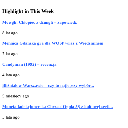
Highlight in This Week
Mowgli: Chłopiec z dżungli – zapowiedź
8 lat ago
Mennica Gdańska gra dla WOŚP wraz z Wiedźminem
7 lat ago
Candyman (1992) – recenzja
4 lata ago
Bliźniak w Warszawie – czy to najlepszy wybór...
5 miesięcy ago
Moneta kolekcjonerska Chrzest Ognia 5$ z kultowej serii...
3 lata ago