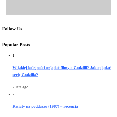
Follow Us
Popular Posts
1
W jakiej kolejności oglądać filmy o Godzilli? Jak oglądać
serię Godzilla?
2 lata ago
2
Kwiaty na poddaszu (1987) – recenzja